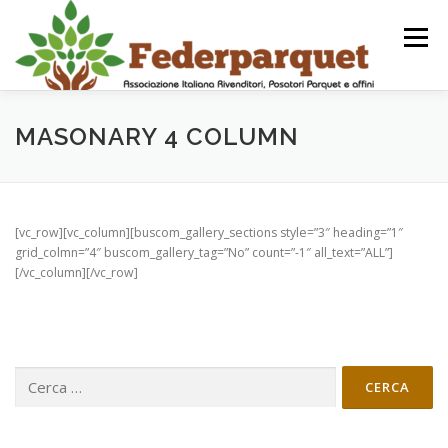
Passa
al
Menu
contenuto
HOME
CHI SIAMO
CARTA DEI VALORI
MASONARY 4 COLUMN
CODICE DEONTOLOGICO
STATUTO
CONTATTI
[vc_row][vc_column][buscom_gallery_sections style=”3″ heading=”1″
grid_colmn=”4″ buscom_gallery_tag=”No” count=”-1″ all_text=”ALL”]
[/vc_column][/vc_row]
Ricerca
per: